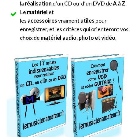
la
réalisation
d’un CD ou d’un DVD de
A à Z
Le
matériel
et
les
accessoires
vraiment
utiles
pour
enregistrer, et les critères qui orienteront vos
choix de
matériel audio, photo et vidéo
.