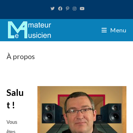
Skip
to
content
Menu
À propos
Salu
t !
Vous
êtes