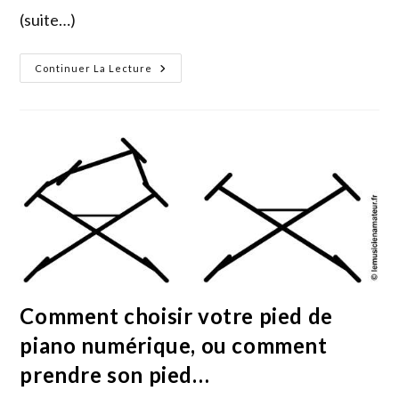
(suite…)
Choisir
Continuer La Lecture
Votre
Ampli
Clavier/piano
Numérique
:
Ce
Que
Le
Vendeur
Ne
Vous
Dira
Pas
Forcément…
Comment choisir votre pied de
piano numérique, ou comment
prendre son pied…