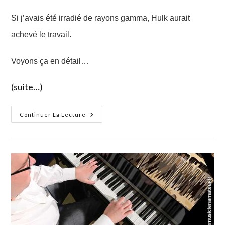
Si j’avais été irradié de rayons gamma, Hulk aurait
achevé le travail.
Voyons ça en détail…
(suite…)
Comment
Continuer La Lecture
Choisir
Votre
Pied
De
Piano
Numérique,
Ou
Comment
Prendre
Son
Pied…