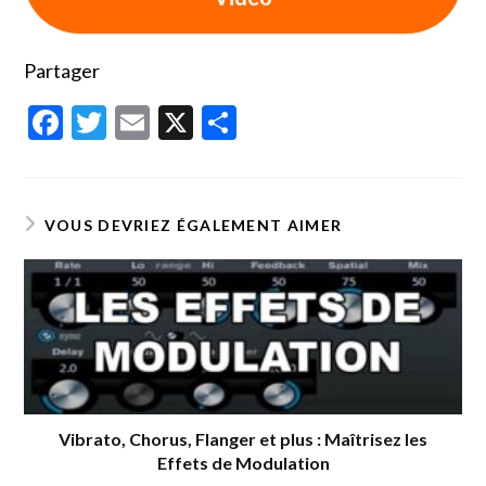
Partager
F
T
E
X
P
ac
w
m
ar
e
itt
ai
ta
b
er
l
g
VOUS DEVRIEZ ÉGALEMENT AIMER
o
er
o
k
Vibrato, Chorus, Flanger et plus : Maîtrisez les
Effets de Modulation