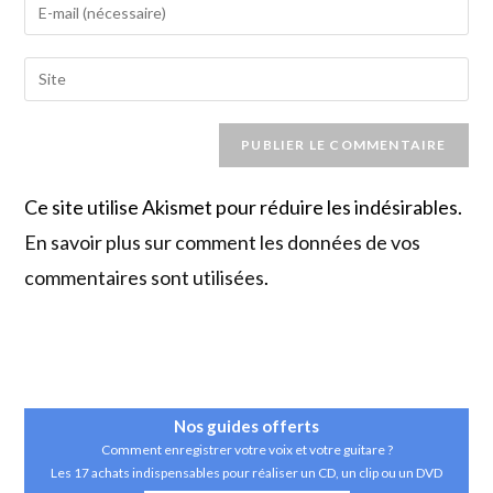
Enter
or
your
username
email
Saisir
to
address
l’URL
comment
to
de
comment
votre
site
Ce site utilise Akismet pour réduire les indésirables.
(facultatif)
En savoir plus sur comment les données de vos
commentaires sont utilisées
.
Nos guides
offerts
Comment enregistrer votre voix et votre guitare ?
Les 17 achats indispensables pour réaliser un CD, un clip ou un DVD