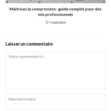
Maîtrisez la compression : guide complet pour des
mix professionnels
7 août 2024
Laisser un commentaire
Comment
Enter
your
name