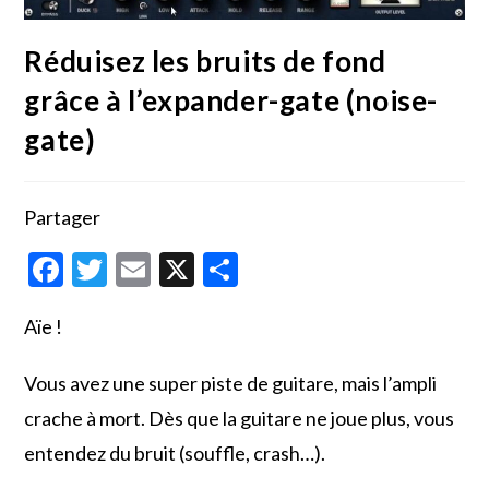
Réduisez les bruits de fond
grâce à l’expander-gate (noise-
gate)
Partager
F
T
E
X
P
ac
w
m
ar
Aïe !
e
itt
ai
ta
b
er
l
g
Vous avez une super piste de guitare, mais l’ampli
o
er
crache à mort. Dès que la guitare ne joue plus, vous
o
entendez du bruit (souffle, crash…).
k