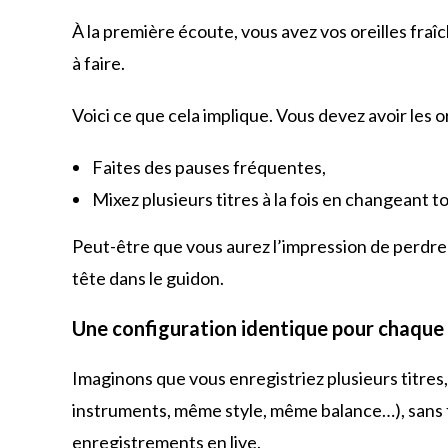
k
À la première écoute, vous avez vos oreilles fraî
à faire.
Voici ce que cela implique. Vous devez avoir les or
Faites des pauses fréquentes,
Mixez plusieurs titres à la fois en changeant t
Peut-être que vous aurez l’impression de perdre 
tête dans le guidon.
Une configuration identique pour chaque 
Imaginons que vous enregistriez plusieurs titre
instruments, même style, même balance…), sans f
enregistrements en live.