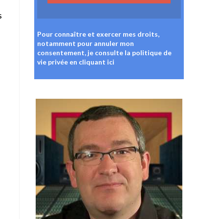
s
Pour connaître et exercer mes droits,
notamment pour annuler mon
consentement, je consulte la politique de
vie privée
en cliquant ici