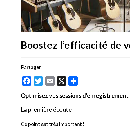
Boostez l’efficacité de 
Partager
F
T
E
X
P
ac
w
m
ar
Optimisez vos sessions d’enregistrement 
e
itt
ai
ta
b
er
l
g
La première écoute
o
er
Ce point est très important !
o