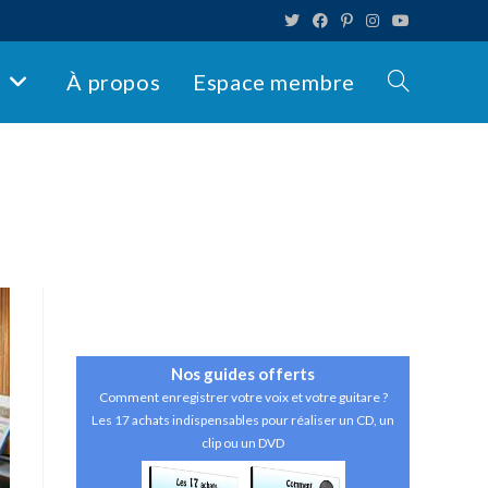
s
À propos
Espace membre
Toggle
website
search
Nos guides
offerts
Comment enregistrer votre voix et votre guitare ?
Les 17 achats indispensables pour réaliser un CD, un
clip ou un DVD