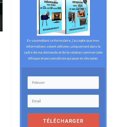
t
En soumettant ce formulaire, j'accepte que mes
informations soient utilisées uniquement dans le
cadre de ma demande et de la relation commerciale
éthique et personnalisée qui peut en découler.
TÉLÉCHARGER