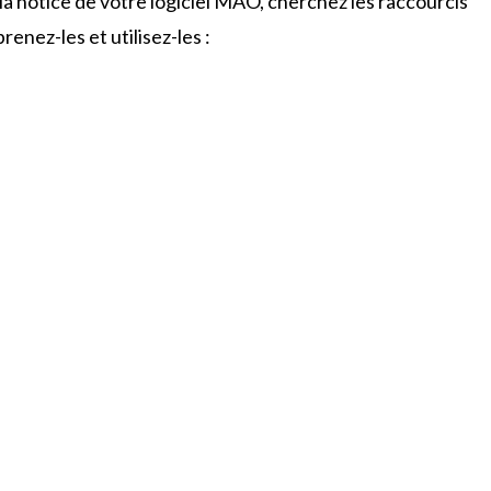
la notice de votre logiciel MAO, cherchez les raccourcis
enez-les et utilisez-les :