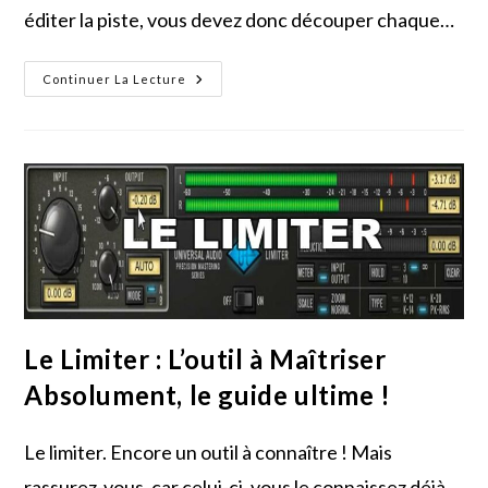
éditer la piste, vous devez donc découper chaque…
Réduisez
Continuer La Lecture
Les
Bruits
De
Fond
Grâce
À
L’expander-
Gate
(noise-
Gate)
Le Limiter : L’outil à Maîtriser
Absolument, le guide ultime !
Le limiter. Encore un outil à connaître ! Mais
rassurez-vous, car celui-ci, vous le connaissez déjà,