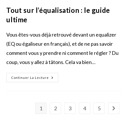
Tout sur l’équalisation : le guide
ultime
Vous êtes-vous déjà retrouvé devant un equalizer
(EQ ou égaliseur en français), et de ne pas savoir
comment vous y prendre ni comment le régler ? Du
coup, vous y allez à tâtons. Cela va bien…
Tout
Continuer La Lecture
Sur
L’équalisation
:
Le
Guide
Ultime
1
2
3
4
5
Aller à l