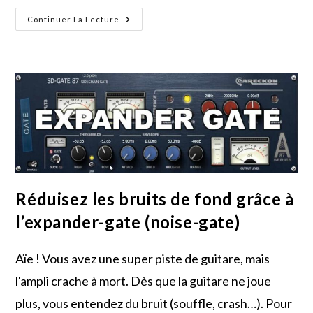
Guide
Continuer La Lecture
Complet
Sur
Le
Delay
:
Des
Bases
Aux
Techniques
Avancées
Réduisez les bruits de fond grâce à
l’expander-gate (noise-gate)
Aïe ! Vous avez une super piste de guitare, mais
l'ampli crache à mort. Dès que la guitare ne joue
plus, vous entendez du bruit (souffle, crash…). Pour