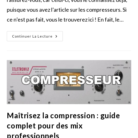
puisque vous avez l’article sur les compresseurs. Si
ce n’est pas fait, vous le trouverez ici ! En fait, le…
Le
Continuer La Lecture
Limiter
:
L’outil
À
Maîtriser
Absolument,
Le
Guide
Ultime
!
Maîtrisez la compression : guide
complet pour des mix
professionnels