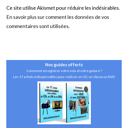
site
Ce site utilise Akismet pour réduire les indésirables.
(facultatif)
En savoir plus sur comment les données de vos
commentaires sont utilisées
.
Nos guides
offerts
Comment enregistrer votre voix et votre guitare ?
Les 17 achats indispensables pour réaliser un CD, un clip ou un DVD