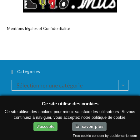
Mentions légales et Confidentialité
Catégories
Catégories
Sélectionner une catégorie
Ce site utilise des cookies
Mentions légales et confidentialité
Ce site utilise des cookies pour mieux satisfaire les utilisateurs. Si vous
continuez à naviguer, vous acceptez notre politique de cookie.
J'accepte
En savoir plus
Free cookie consent by cookie-script.com