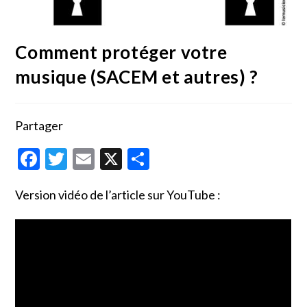
Comment protéger votre
musique (SACEM et autres) ?
Partager
F
T
E
X
P
ac
w
m
ar
Version vidéo de l’article sur YouTube :
e
itt
ai
ta
b
er
l
g
o
er
o
k