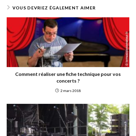
b
er
l
g
VOUS DEVRIEZ ÉGALEMENT AIMER
o
er
o
k
Comment réaliser une fiche technique pour vos
concerts ?
2 mars 2018