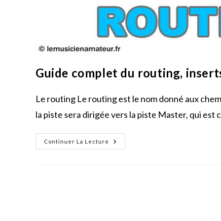
Guide complet du routing, insert
Le routing Le routing est le nom donné aux chemi
la piste sera dirigée vers la piste Master, qui est
Guide
Continuer La Lecture
Complet
Du
Routing,
Inserts/sends,
Et
Pre/Post
Fader