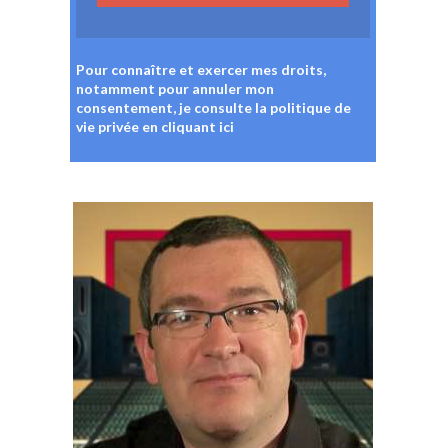
Pour connaître et exercer mes droits,
notamment pour annuler mon
consentement, je consulte la politique de
vie privée
en cliquant ici