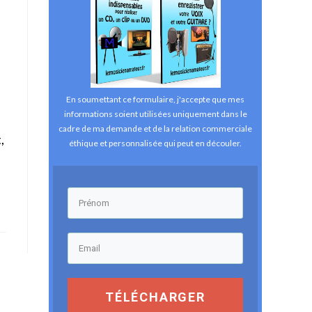
En soumettant ce formulaire, j'accepte que mes
informations soient utilisées uniquement dans le
cadre de ma demande et de la relation commerciale
,
éthique et personnalisée qui peut en découler.
TÉLÉCHARGER