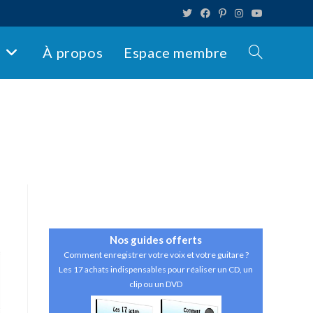
s
À propos
Espace membre
Toggle
website
search
Nos guides
offerts
Comment enregistrer votre voix et votre guitare ?
Les 17 achats indispensables pour réaliser un CD, un
clip ou un DVD