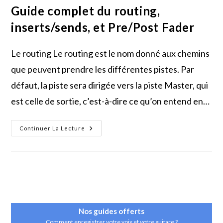
Guide complet du routing,
inserts/sends, et Pre/Post Fader
Le routing Le routing est le nom donné aux chemins
que peuvent prendre les différentes pistes. Par
défaut, la piste sera dirigée vers la piste Master, qui
est celle de sortie, c’est-à-dire ce qu’on entend en…
Guide
Continuer La Lecture
Complet
Du
Routing,
Inserts/sends,
Et
Pre/Post
Fader
Nos guides
offerts
Comment enregistrer votre voix et votre guitare ?