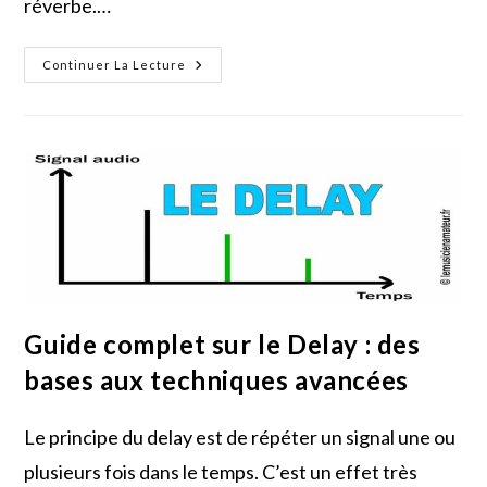
réverbe.…
La
Continuer La Lecture
Réverbération
:
Le
Guide
Ultime
Pour
Donner
De
La
Profondeur
À
Vos
Mix
Guide complet sur le Delay : des
bases aux techniques avancées
Le principe du delay est de répéter un signal une ou
plusieurs fois dans le temps. C’est un effet très