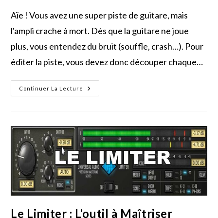
Aïe ! Vous avez une super piste de guitare, mais
l'ampli crache à mort. Dès que la guitare ne joue
plus, vous entendez du bruit (souffle, crash…). Pour
éditer la piste, vous devez donc découper chaque…
Réduisez
Continuer La Lecture
Les
Bruits
De
Fond
Grâce
À
L’expander-
Gate
(noise-
Gate)
Le Limiter : L’outil à Maîtriser