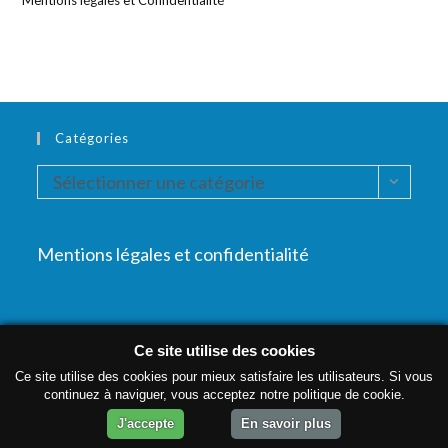
Mentions légales et Confidentialité
Catégories
Catégories
Sélectionner une catégorie
Mentions légales et confidentialité
Ce site utilise des cookies
Accueil
MAO
Autour de la musique
Pratique instrumentale
Ce site utilise des cookies pour mieux satisfaire les utilisateurs. Si vous
Photo / Vidéo / Infographie
Contact
Plan du site
À propos
continuez à naviguer, vous acceptez notre politique de cookie.
Mentions légales et confidentialité
CGV
J'accepte
En savoir plus
© Copyright Tous droits réservés