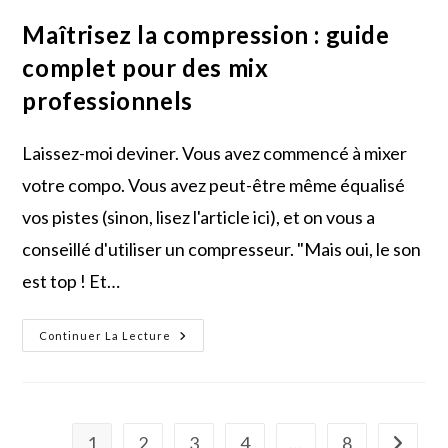
Maîtrisez la compression : guide
complet pour des mix
professionnels
Laissez-moi deviner. Vous avez commencé à mixer
votre compo. Vous avez peut-être même équalisé
vos pistes (sinon, lisez l'article ici), et on vous a
conseillé d'utiliser un compresseur. "Mais oui, le son
est top ! Et…
Maîtrisez
Continuer La Lecture
La
Compression
:
Guide
Complet
Pour
Des
1
2
3
4
…
8
Aller à l
Mix