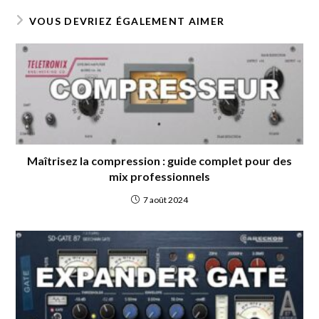
b
er
l
g
VOUS DEVRIEZ ÉGALEMENT AIMER
o
er
o
k
Maîtrisez la compression : guide complet pour des
mix professionnels
7 août 2024