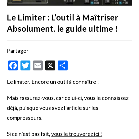
Le Limiter : L’outil à Maîtriser
Absolument, le guide ultime !
Partager
F
T
E
X
P
ac
w
m
ar
Le limiter. Encore un outil à connaître !
e
itt
ai
ta
b
er
l
g
Mais rassurez-vous, car celui-ci, vous le connaissez
o
er
déjà, puisque vous avez l’article sur les
o
compresseurs.
k
Si ce n’est pas fait,
vous le trouverez ici !