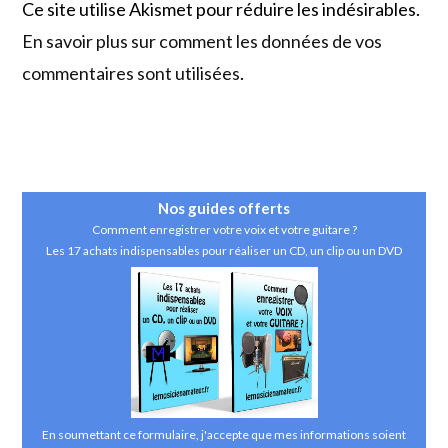
Ce site utilise Akismet pour réduire les indésirables.
(facultatif)
En savoir plus sur comment les données de vos
commentaires sont utilisées
.
Nos guides
offerts
Comment enregistrer votre voix et votre guitare ?
Les 17 achats indispensables pour réaliser un CD, un clip ou un DVD
En soumettant ce formulaire, j'accepte que mes informations soient