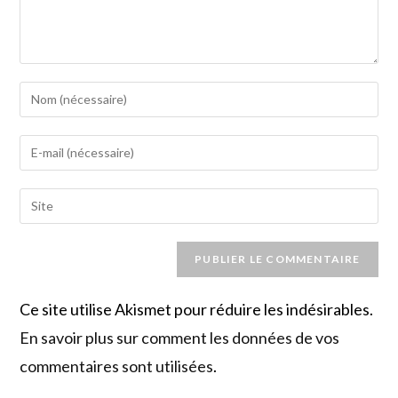
Enter
your
name
Enter
or
your
username
email
Saisir
to
address
l’URL
comment
to
de
comment
votre
site
Ce site utilise Akismet pour réduire les indésirables.
(facultatif)
En savoir plus sur comment les données de vos
commentaires sont utilisées
.