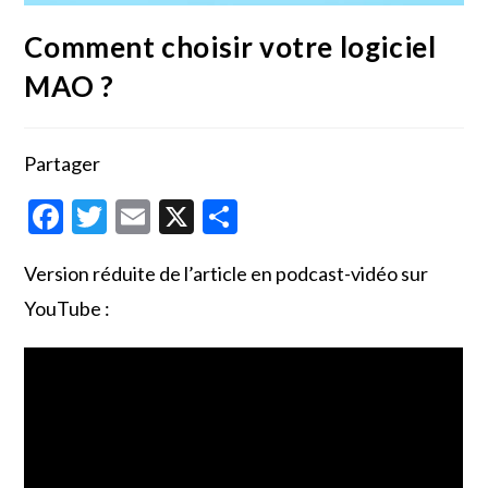
Comment choisir votre logiciel
MAO ?
Partager
F
T
E
X
P
ac
w
m
ar
Version réduite de l’article en podcast-vidéo sur
e
itt
ai
ta
YouTube :
b
er
l
g
o
er
o
k