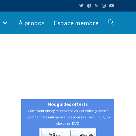
s
À propos
Espace membre
Toggle
website
search
Nos guides
offerts
Comment enregistrer votre voix et votre guitare ?
Les 17 achats indispensables pour réaliser un CD, un
clip ou un DVD