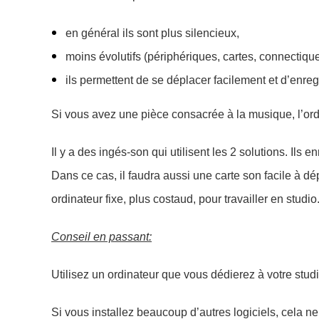
en général
ils sont
plus silencieux,
moins évolutifs (périphériques, cartes, connectique
ils
permettent de se déplacer facilement et
d’
enreg
Si vous avez une pièce consacrée à la musique, l’ordi
Il y a des ingés-son qui utilisent les 2 solutions. Ils e
Dans ce cas, il faudra aussi une carte son facile à dép
ordinateur fixe,
plus costaud,
pour travailler
en studio
Conseil
en passant
:
U
tilisez un ordinateur que vous dédierez à votre studi
Si vous i
nstalle
z beaucoup
d’autres
logiciels, cela
ne 