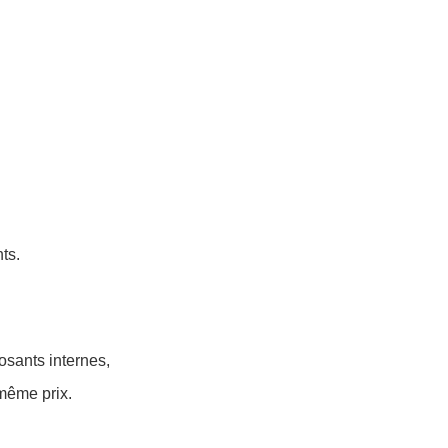
ts.
sants internes,
même prix.