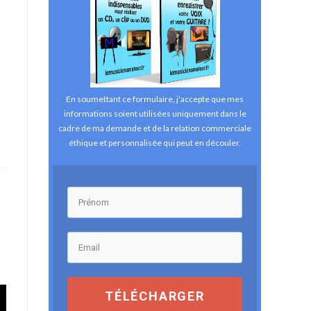
En soumettant ce formulaire, j'accepte que mes
informations soient utilisées uniquement dans le
cadre de ma demande et de la relation commerciale
éthique et personnalisée qui peut en découler.
TÉLÉCHARGER