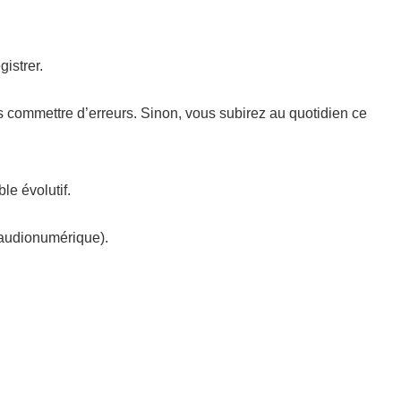
istrer.
as commettre d’erreurs. Sinon, vous subirez au quotidien ce
le évolutif.
l audionumérique).