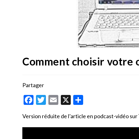
Comment choisir votre 
Partager
F
T
E
X
P
ac
w
m
ar
Version réduite de l’article en podcast-vidéo su
e
itt
ai
ta
b
er
l
g