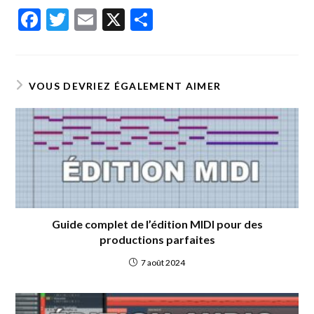
F
T
E
X
P
ac
w
m
ar
e
itt
ai
ta
b
er
l
g
VOUS DEVRIEZ ÉGALEMENT AIMER
o
er
o
k
Guide complet de l’édition MIDI pour des
productions parfaites
7 août 2024