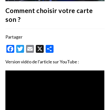
Comment choisir votre carte
son ?
Partager
F
T
E
X
P
ac
w
m
ar
Version vidéo de l’article sur YouTube :
e
itt
ai
ta
b
er
l
g
o
er
o
k