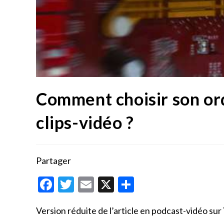
Comment choisir son or
clips-vidéo ?
Partager
F
T
E
X
P
ac
w
m
ar
Version réduite de l’article en podcast-vidéo su
e
itt
ai
ta