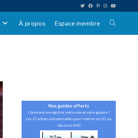
s
À propos
Espace membre
Toggle
website
search
Nos guides
offerts
Comment enregistrer votre voix et votre guitare ?
Les 17 achats indispensables pour réaliser un CD, un
clip ou un DVD