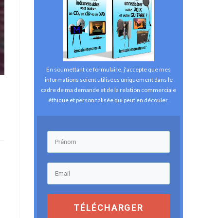
En soumettant ce formulaire, j'accepte que mes
informations soient utilisées uniquement dans le
cadre de ma demande et de la relation commerciale
éthique et personnalisée qui peut en découler.
TÉLÉCHARGER